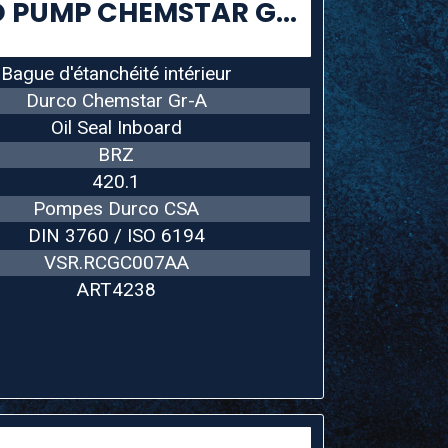
INPRO SEAL Ø33 DURCO PUMP CHEMSTAR GR-A
Bague d'étanchéité intérieur
Durco Chemstar Gr-A
Oil Seal Inboard
BRZ
420.1
Pompes Durco CSA
DIN 3760 / ISO 6194
VSR.RCGC007AA
ART4238