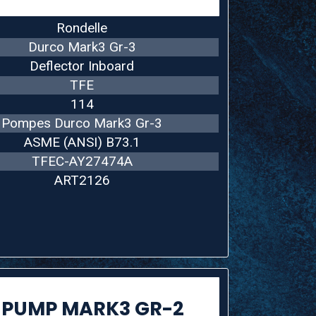
Rondelle
Durco Mark3 Gr-3
Deflector Inboard
TFE
114
Pompes Durco Mark3 Gr-3
ASME (ANSI) B73.1
TFEC-AY27474A
ART2126
 PUMP MARK3 GR-2