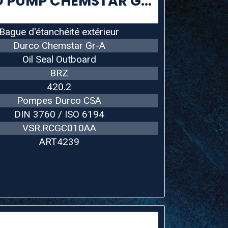
INPRO SEAL Ø25 DURCO PUMP CHEMSTAR GR-A
Bague d'étanchéité extérieur
Durco Chemstar Gr-A
Oil Seal Outboard
BRZ
420.2
Pompes Durco CSA
DIN 3760 / ISO 6194
VSR.RCGC010AA
ART4239