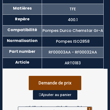
Matières
TFE
Repère
400.1
Compatibilité
Pompes Durco Chemstar Gr-A
Normalisation
Pompes ISO2858
Part number
RF00003AA - RF00032AA
Article
ART0183
Demande de prix
Ajouter au panier
Vérifier la quantité disponible