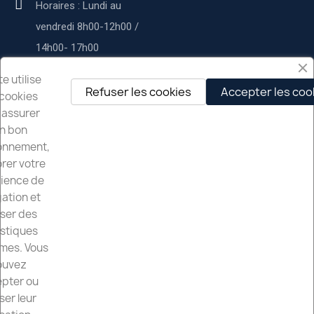
Horaires : Lundi au
vendredi 8h00-12h00 /
14h00- 17h00
Service commercial :
te utilise
Refuser les cookies
Accepter les coo
cookies
contact@deltapservices.fr
 assurer
n bon
Delta p services
onnement,
rer votre
À propos de nous
ience de
Nos services
ation et
iser des
Mentions légales
istiques
mes. Vous
Nos Partenaires
ouvez
pter ou
ser leur