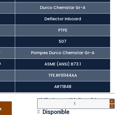
Durco Chemstar Gr-A
Deflector Inboard
PTFE
507
é
Pompes Durco Chemstar Gr-A
n
ASME (ANSI) B73.1
TFE.RF01144AA
ART1848
Vérifier la quantité disponible
x
Disponible