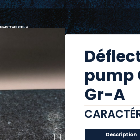
EMSTAR GR-A
Déflec
pump 
Gr-A
CARACTÉR
Description