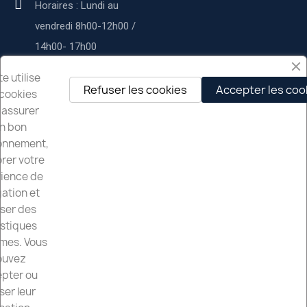
Horaires : Lundi au
vendredi 8h00-12h00 /
14h00- 17h00
Service commercial :
te utilise
Refuser les cookies
Accepter les coo
cookies
contact@deltapservices.fr
 assurer
n bon
Delta p services
onnement,
rer votre
À propos de nous
ience de
Nos services
ation et
iser des
Mentions légales
istiques
mes. Vous
Nos Partenaires
ouvez
pter ou
ser leur