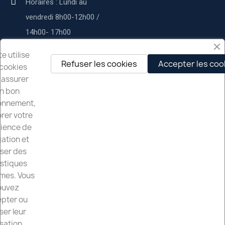
Horaires : Lundi au
vendredi 8h00-12h00 /
14h00- 17h00
Service commercial :
te utilise
Refuser les cookies
Accepter les coo
cookies
contact@deltapservices.fr
 assurer
n bon
Delta p services
onnement,
rer votre
À propos de nous
ience de
Nos services
ation et
iser des
Mentions légales
istiques
mes. Vous
Nos Partenaires
ouvez
pter ou
ser leur
isation.
Société Delta P Services