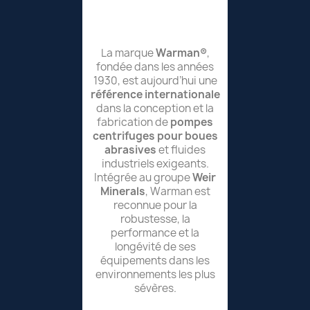
WARMAN
La marque
Warman®
,
fondée dans les années
1930, est aujourd’hui une
référence internationale
dans la conception et la
fabrication de
pompes
centrifuges pour boues
abrasives
et fluides
industriels exigeants.
Intégrée au groupe
Weir
Minerals
, Warman est
reconnue pour la
robustesse, la
performance et la
longévité de ses
équipements dans les
environnements les plus
sévères.