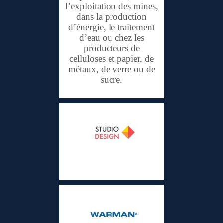
l’exploitation des mines,
dans la production
d’énergie, le traitement
d’eau ou chez les
producteurs de
celluloses et papier, de
métaux, de verre ou de
sucre.
Studio Design