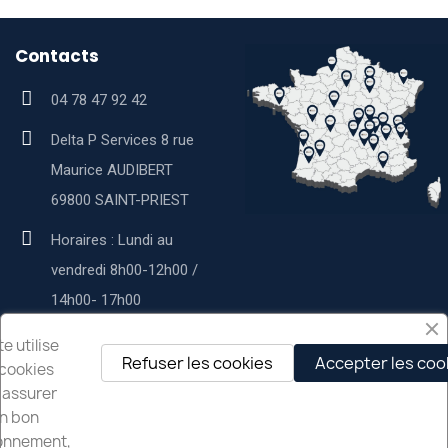
Contacts
04 78 47 92 42
Delta P Services 8 rue
Maurice AUDIBERT
69800 SAINT-PRIEST
Horaires : Lundi au
vendredi 8h00-12h00 /
14h00- 17h00
Service commercial :
te utilise
Refuser les cookies
Accepter les coo
cookies
contact@deltapservices.fr
 assurer
n bon
Delta p services
onnement,