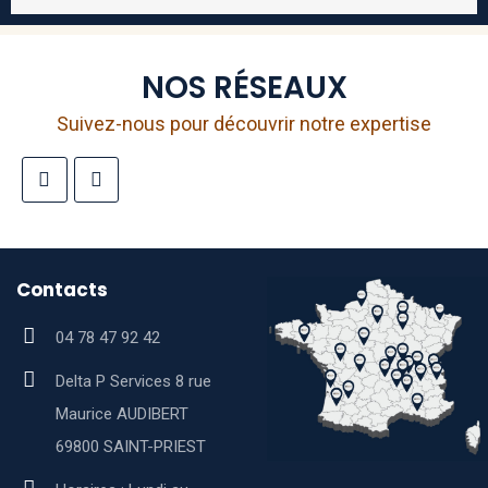
NOS RÉSEAUX
Suivez-nous pour découvrir notre expertise
Contacts
04 78 47 92 42
Delta P Services 8 rue
Maurice AUDIBERT
69800 SAINT-PRIEST