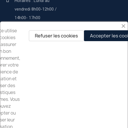
Horaires : Lundi au
vendredi 8h00-12h00 /
14h00- 17h00
Service commercial :
te utilise
Refuser les cookies
Accepter les coo
cookies
contact@deltapservices.fr
 assurer
n bon
Delta p services
onnement,
rer votre
À propos de nous
ience de
Nos services
ation et
iser des
Mentions légales
istiques
mes. Vous
Nos Partenaires
ouvez
pter ou
ser leur
isation.
Société Delta P Services