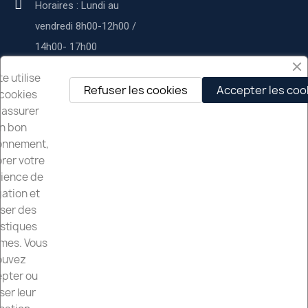
Horaires : Lundi au
vendredi 8h00-12h00 /
14h00- 17h00
Service commercial :
te utilise
Refuser les cookies
Accepter les coo
cookies
contact@deltapservices.fr
 assurer
n bon
Delta p services
onnement,
rer votre
À propos de nous
ience de
Nos services
ation et
iser des
Mentions légales
istiques
mes. Vous
Nos Partenaires
ouvez
pter ou
ser leur