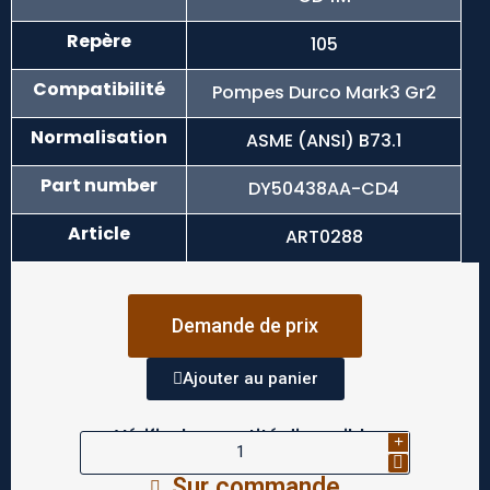
Repère
105
Compatibilité
Pompes Durco Mark3 Gr2
Normalisation
ASME (ANSI) B73.1
Part number
DY50438AA-CD4
Article
ART0288
Demande de prix
Ajouter au panier
Vérifier la quantité disponible
Sur commande