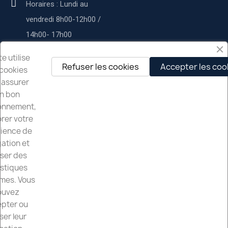
Horaires : Lundi au
vendredi 8h00-12h00 /
14h00- 17h00
Service commercial :
te utilise
Refuser les cookies
Accepter les coo
cookies
contact@deltapservices.fr
 assurer
n bon
Delta p services
onnement,
rer votre
À propos de nous
ience de
Nos services
ation et
iser des
Mentions légales
istiques
mes. Vous
Nos Partenaires
ouvez
pter ou
ser leur