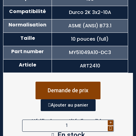
Compatibilité
Durco 2K 3x2-10A
Normalisation
ASME (ANSI) B73.1
Taille
10 pouces (full)
Part number
MY51049A10-DC3
Article
ART2410
Demande de prix
Ajouter au panier
Vérifier la quantité disponible
En stock